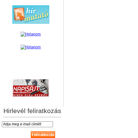
hírek személyre szabva
Hirlevél feliratkozás