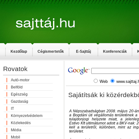
Kezdőlap
Cégismertetők
E-Sajttáj
Konferenciák
K
Rovatok
Autó-motor
Web
www.sajttaj.
Belföld
Sajátítsák ki közérdekbő
Egészség
Gazdaság
IT
A Népszabadságban 2008. május 20-án m
a Bogdáni úti végállomás területének a
Környezetvédelem
tulajdonjogi helyzete miatt, a jelenle
Közlekedés
Estivo Kft ultimátumot adott a BKV-nak: 2
kell a területről, különben, mint az in
Média
területet.
Mobil