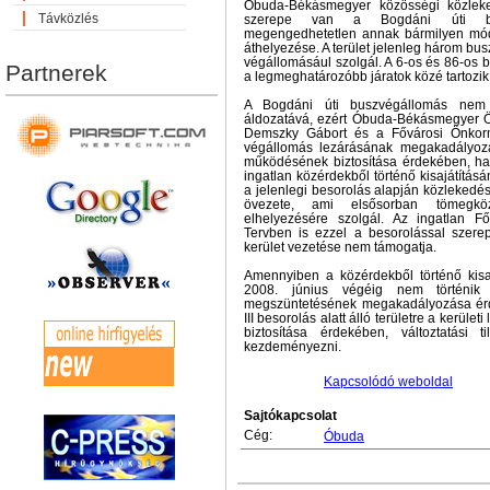
Óbuda-Békásmegyer közösségi közleke
Távközlés
szerepe van a Bogdáni úti bus
megengedhetetlen annak bármilyen mód
áthelyezése. A terület jelenleg három bus
végállomásául szolgál. A 6-os és 86-os
Partnerek
a legmeghatározóbb járatok közé tartozik
A Bogdáni úti buszvégállomás nem v
áldozatává, ezért Óbuda-Békásmegyer Ön
Demszky Gábort és a Fővárosi Önkorm
végállomás lezárásának megakadályozá
működésének biztosítása érdekében, hal
ingatlan közérdekből történő kisajátításá
a jelenlegi besorolás alapján közlekedé
övezete, ami elsősorban tömegköz
elhelyezésére szolgál. Az ingatlan F
Tervben is ezzel a besorolással szere
kerület vezetése nem támogatja.
Amennyiben a közérdekből történő kisaj
2008. június végéig nem történik
megszüntetésének megakadályozása érd
III besorolás alatt álló területre a kerül
biztosítása érdekében, változtatási 
kezdeményezni.
Kapcsolódó weboldal
Sajtókapcsolat
Cég:
Óbuda