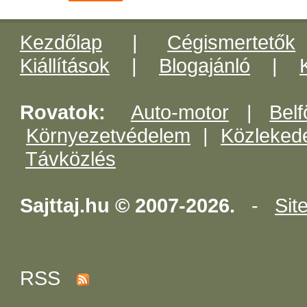
Kezdőlap
|
Cégismertetők
Kiállítások
|
Blogajánló
|
Rovatok:
Auto-motor
|
Belf
Környezetvédelem
|
Közleked
Távközlés
Sajttaj.hu © 2007-2026.
-
Sit
RSS