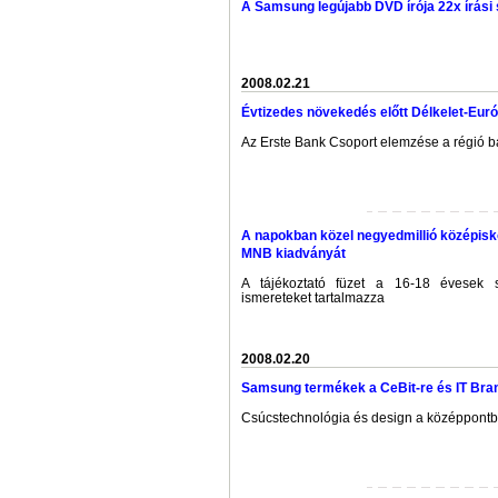
A Samsung legújabb DVD írója 22x írás
2008.02.21
Évtizedes növekedés előtt Délkelet-Euró
Az Erste Bank Csoport elemzése a régió ba
A napokban közel negyedmillió középisk
MNB kiadványát
A tájékoztató füzet a 16-18 évesek 
ismereteket tartalmazza
2008.02.20
Samsung termékek a CeBit-re és IT Br
Csúcstechnológia és design a középpont