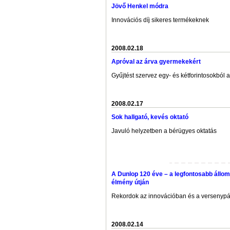
Jövő Henkel módra
Innovációs díj sikeres termékeknek
2008.02.18
Apróval az árva gyermekekért
Gyűjtést szervez egy- és kétforintosokból 
2008.02.17
Sok hallgató, kevés oktató
Javuló helyzetben a bérügyes oktatás
A Dunlop 120 éve – a legfontosabb állo
élmény útján
Rekordok az innovációban és a versenypá
2008.02.14