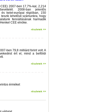
l CEE) 2007-ben 17,7%-kal, 2,214
bevételét. 2008-ban jelentős
 és kelet-európai régióban, 150
k teszik lehetővé számunkra, hogy
lalatunk fennállásának harmadik
 Henkel CEE elnöke.
részletek >>
07-ben 79,8 milliárd forint volt. A
ekedést ért el, mind a belföldi
tt.
részletek >>
orintos érméket
részletek >>
 vállalat