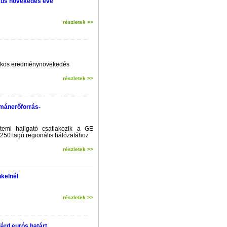
ikus növekedés éve
részletek >>
lékos eredménynövekedés
részletek >>
umánerőforrás-
temi hallgató csatlakozik a GE
250 tagú regionális hálózatához
részletek >>
kelnél
részletek >>
iárd eurós határt