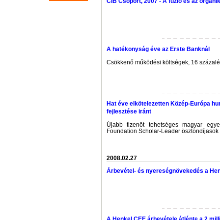
CIB Csoport, 2007 - A fúzió és az organ
A hatékonyság éve az Erste Banknál
Csökkenő működési költségek, 16 száza
Hat éve elkötelezetten Közép-Európa h
fejlesztése iránt
Újabb tizenöt tehetséges magyar egye
Foundation Scholar-Leader ösztöndíjasok 
2008.02.27
Árbevétel- és nyereségnövekedés a Hen
A Henkel CEE árbevétele átlépte a 2 mill