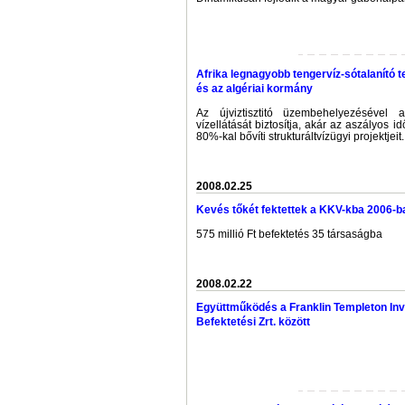
Afrika legnagyobb tengervíz-sótalanító te
és az algériai kormány
Az újviztisztitó üzembehelyezésével 
vízellátását biztosítja, akár az aszályos
80%-kal bővíti strukturáltvízügyi projektjeit.
2008.02.25
Kevés tőkét fektettek a KKV-kba 2006-b
575 millió Ft befektetés 35 társaságba
2008.02.22
Együttműködés a Franklin Templeton Inv
Befektetési Zrt. között