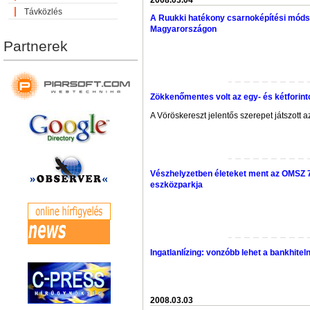
2008.03.04
Távközlés
A Ruukki hatékony csarnoképítési móds
Magyarországon
Partnerek
Zökkenőmentes volt az egy- és kétfori
A Vöröskereszt jelentős szerepet játszott a
Vészhelyzetben életeket ment az OMSZ 7 m
eszközparkja
Ingatlanlízing: vonzóbb lehet a bankhiteln
2008.03.03