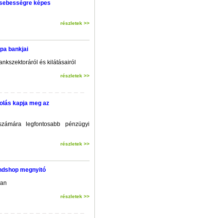
i sebességre képes
részletek >>
pa bankjai
nkszektoráról és kilátásairól
részletek >>
olás kapja meg az
számára legfontosabb pénzügyi
részletek >>
andshop megnyitó
ban
részletek >>