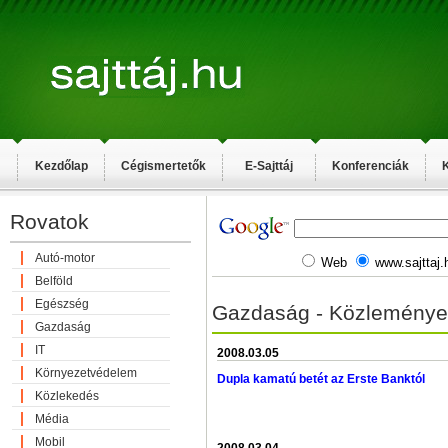
Kezdőlap
Cégismertetők
E-Sajttáj
Konferenciák
K
Rovatok
Autó-motor
Web
www.sajttaj.
Belföld
Egészség
Gazdaság - Közleménye
Gazdaság
IT
2008.03.05
Környezetvédelem
Dupla kamatú betét az Erste Banktól
Közlekedés
Média
Mobil