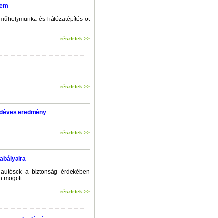
tem
 műhelymunka és hálózatépítés öt
részletek >>
részletek >>
yedéves eredmény
részletek >>
abályaira
 autósok a biztonság érdekében
n mögött.
részletek >>