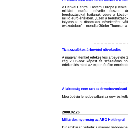
A Henkel Central Eastern Europe (Henke
milliárd euróra növelte összes ár
beruházásokat hajtanak végre a közép-
millió euró értékben. „Ezek a beruházáso
folytassuk a dinamikus növekedést vál
évtizedében” – mondja Günter Thumser, a
Tíz százalékos árbevétel növekedés
A magyar Henkel értékesítési árbevétele 20
cég 2006-hoz képest tíz százalékos növ
értékesítés mind az export értéke emelkede
A lakosság nem tart az érmebevonástól
Még öt évig lehet beváltani az egy- és kétf
2008.02.26
Milliárdos nyereség az ABO Holdingnál
Dinamikusan fejlődik a magyar gabonaipari