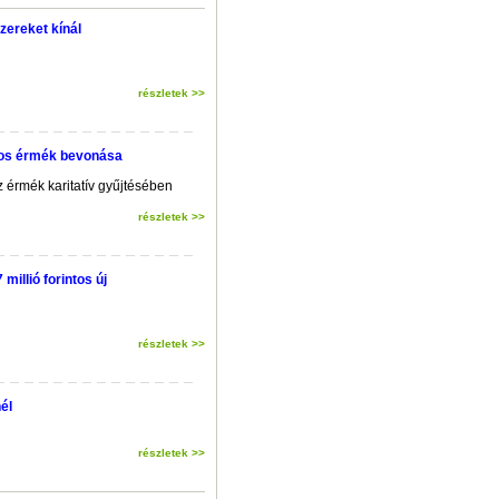
zereket kínál
részletek >>
ntos érmék bevonása
z érmék karitatív gyűjtésében
részletek >>
illió forintos új
részletek >>
él
részletek >>