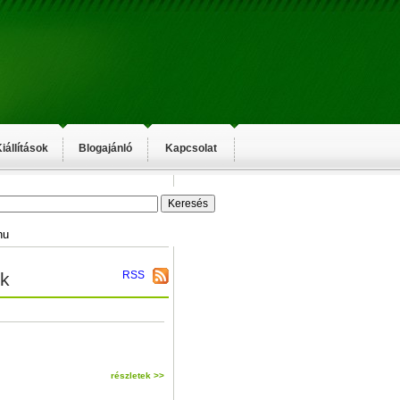
iállítások
Blogajánló
Kapcsolat
hu
k
RSS
részletek >>