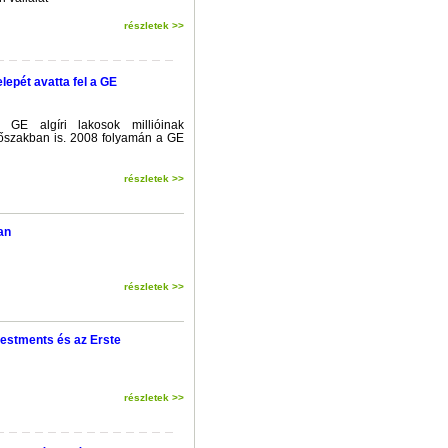
részletek >>
lepét avatta fel a GE
a GE algíri lakosok millióinak
 időszakban is. 2008 folyamán a GE
részletek >>
an
részletek >>
estments és az Erste
részletek >>