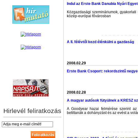
Indul az Erste Bank Danubia Nyári Egye
Közgazdasági szemináriumok, gyakorlati
közép-európai fővárosban
A II. félévtől kezd élénkülni a gazdaság
2008.02.29
Erste Bank Csoport: rekordszintű neg
hírek személyre szabva
2008.02.28
A magyar autósok fütyülnek a KRESZ sz
A Goodyear hazai felmérése szerint az
Hirlevél feliratkozás
betiltanák a dohányzást és az evést a volá