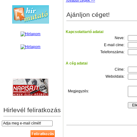
További cégek >>
Ajánljon céget!
Kapcsolattartó adatai
Neve:
E-mail címe:
Telefonszáma:
A cég adatai
Címe:
hírek személyre szabva
Weboldala:
Megjegyzés:
Hirlevél feliratkozás