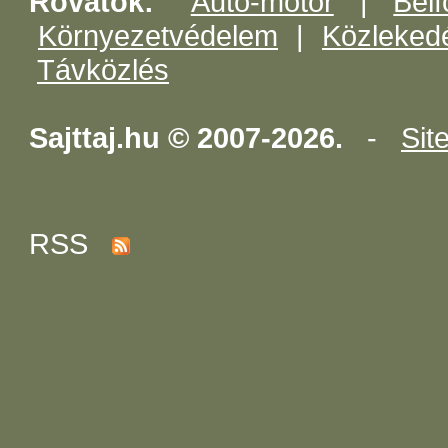
Rovatok:
Auto-motor
|
Belf
Környezetvédelem
|
Közleked
Távközlés
Sajttaj.hu © 2007-2026.
-
Sit
RSS