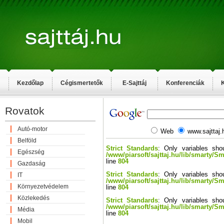
Kezdőlap
Cégismertetők
E-Sajttáj
Konferenciák
K
Rovatok
Autó-motor
Web
www.sajttaj.
Belföld
Strict Standards
: Only variables sho
Egészség
/www/piarsoft/sajttaj.hu/lib/smarty/S
line
804
Gazdaság
Strict Standards
: Only variables sho
IT
/www/piarsoft/sajttaj.hu/lib/smarty/S
Környezetvédelem
line
804
Közlekedés
Strict Standards
: Only variables sho
/www/piarsoft/sajttaj.hu/lib/smarty/S
Média
line
804
Mobil