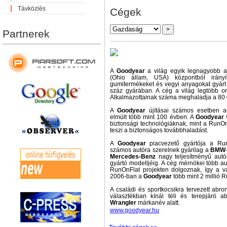
Távközlés
Cégek
Partnerek
A
Goodyear
a világ egyik legnagyobb ab
(Ohio állam, USA) központból irányíto
gumitermékeket és vegyi anyagokat gyárt 
száz gyárában. A cég a világ legtöbb o
Alkalmazottainak száma meghaladja a 80 
A
Goodyear
újításai számos esetben au
elmúlt több mint 100 évben. A
Goodyear
v
biztonsági technológiáknak, mint a RunOnF
teszi a biztonságos továbbhaladást.
A
Goodyear
piacvezető gyártója a Run
számos autóra szerelnek gyárilag a
BMW
Mercedes-Benz
nagy teljesítményű autó
gyártó modelljéig. A cég mérnökei több au
RunOnFlat projekten dolgoznak, így a v
2006-ban a
Goodyear
több mint 2 millió R
A családi és sportkocsikra tervezett abr
választékban kínál téli és terepjáró a
Wrangler
márkanév alatt.
www.goodyear.hu